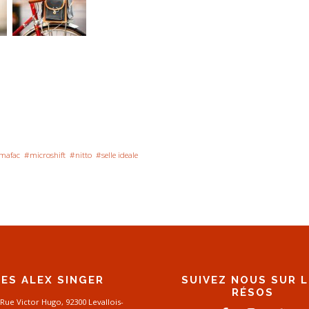
mafac
#microshift
#nitto
#selle ideale
ES ALEX SINGER
SUIVEZ NOUS SUR 
RÉSOS
 Rue Victor Hugo, 92300 Levallois-