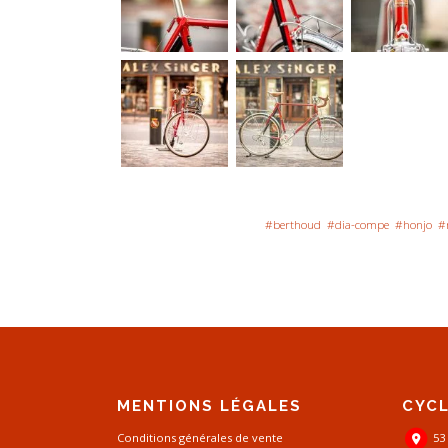
#berthoud
#dia-compe
#honjo
#
MENTIONS LÉGALES
CYCL
Conditions générales de vente
53