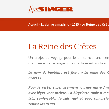
Aller
au
contenu
Accueil
»
La dernière machine
»
2025
»
La Reine des Crê
La Reine des Crêtes
Un projet de voyage pour le printemps, une cer
maturée et cette magnifique machine est sur la route
Le nom de baptême est fixé : « La reine des C
Crêtes !
Pour le reste, super première journée entre An
avec léger vent arrière. La bicyclette roule à m
très confortable. Je suis ravi et vous remerci
tenant les délais.