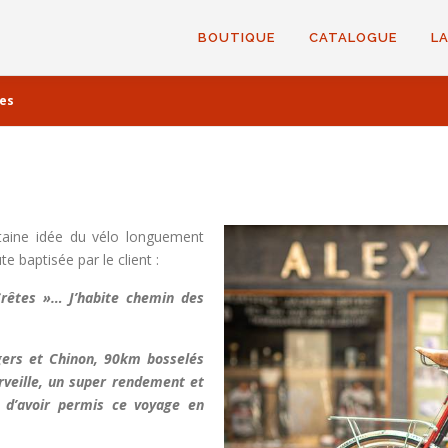
BOUTIQUE
CATALOGUE
LA
tes
taine idée du vélo longuement
 baptisée par le client :
rêtes »… J’habite chemin des
gers et Chinon, 90km bosselés
erveille, un super rendement et
e d’avoir permis ce voyage en