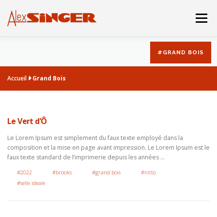
Aller
au
Menu
contenu
#GRAND BOIS
BOUTIQUE
CATALOGUE
Accueil
»
Grand Bois
LA DERNIERE MACHINE
HISTOIRE
ACBO
Le Vert d’Ô
Le Lorem Ipsum est simplement du faux texte employé dans la
composition et la mise en page avant impression. Le Lorem Ipsum est le
faux texte standard de l’imprimerie depuis les années …
#2022
#brooks
#grand bois
#nitto
#selle ideale