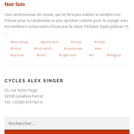
Noir Solo
Une randonneuse de classe, qui ne fera pas oublier le tandem noir.
Prévue pour la randonnée un peu sportive comme pour le voyage avec
les meilleurs composants choisis par le client. Pédalier triple plateau TA
…
#dia-compe
#grand bois
#honjo
#mafac
#mavic
#microshift
#randonnée
#son
#sportive
#sram
#supernova
#ta
#vélogical
CYCLES ALEX SINGER
53, rue Victor Hugo
92300 Levallois-Perret
Tel.: +33(0)147374214
Rechercher :