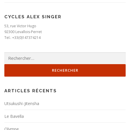
CYCLES ALEX SINGER
53, rue Victor Hugo
92300 Levallois-Perret
Tel.: +33(0)147374214
Rechercher :
ARTICLES RÉCENTS
Utsukushï-Jitensha
Le Bavella
Olympe