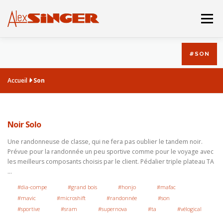
Aller
au
Menu
contenu
#SON
BOUTIQUE
CATALOGUE
Accueil
»
Son
LA DERNIERE MACHINE
HISTOIRE
ACBO
Noir Solo
Une randonneuse de classe, qui ne fera pas oublier le tandem noir.
Prévue pour la randonnée un peu sportive comme pour le voyage avec
les meilleurs composants choisis par le client. Pédalier triple plateau TA
…
#dia-compe
#grand bois
#honjo
#mafac
#mavic
#microshift
#randonnée
#son
#sportive
#sram
#supernova
#ta
#vélogical