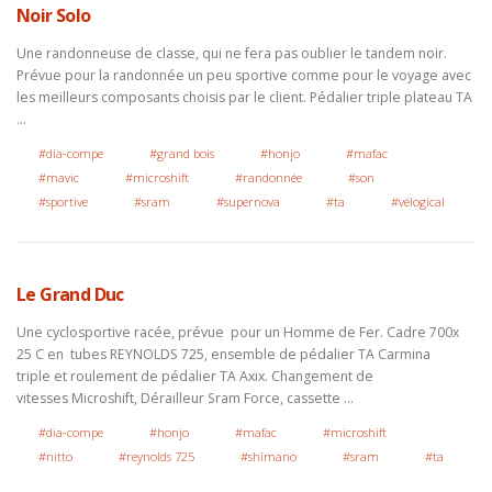
Noir Solo
Une randonneuse de classe, qui ne fera pas oublier le tandem noir.
Prévue pour la randonnée un peu sportive comme pour le voyage avec
les meilleurs composants choisis par le client. Pédalier triple plateau TA
…
#dia-compe
#grand bois
#honjo
#mafac
#mavic
#microshift
#randonnée
#son
#sportive
#sram
#supernova
#ta
#vélogical
Le Grand Duc
Une cyclosportive racée, prévue pour un Homme de Fer. Cadre 700x
25 C en tubes REYNOLDS 725, ensemble de pédalier TA Carmina
triple et roulement de pédalier TA Axix. Changement de
vitesses Microshift, Dérailleur Sram Force, cassette …
#dia-compe
#honjo
#mafac
#microshift
#nitto
#reynolds 725
#shimano
#sram
#ta