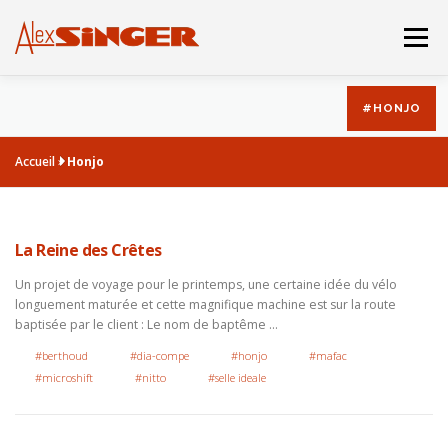
Aller
au
Menu
contenu
#HONJO
BOUTIQUE
CATALOGUE
Accueil
»
Honjo
LA DERNIERE MACHINE
HISTOIRE
ACBO
La Reine des Crêtes
Un projet de voyage pour le printemps, une certaine idée du vélo
longuement maturée et cette magnifique machine est sur la route
baptisée par le client : Le nom de baptême …
#berthoud
#dia-compe
#honjo
#mafac
#microshift
#nitto
#selle ideale