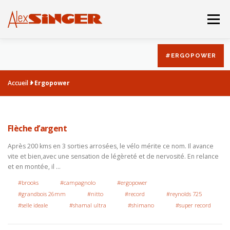
Aller
au
Menu
contenu
#ERGOPOWER
BOUTIQUE
CATALOGUE
Accueil
»
Ergopower
LA DERNIERE MACHINE
HISTOIRE
ACBO
Flèche d’argent
Après 200 kms en 3 sorties arrosées, le vélo mérite ce nom. Il avance
vite et bien,avec une sensation de légèreté et de nervosité. En relance
et en montée, il …
#brooks
#campagnolo
#ergopower
#grandbois 26mm
#nitto
#record
#reynolds 725
#selle ideale
#shamal ultra
#shimano
#super record