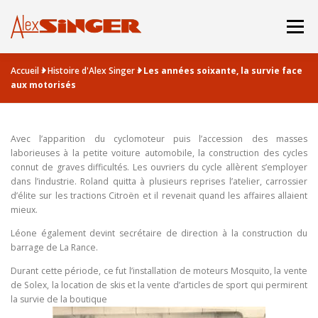
Aller
au
Menu
contenu
Accueil
»
Histoire d'Alex Singer
»
Les années soixante, la survie face
BOUTIQUE
CATALOGUE
aux motorisés
LA DERNIERE MACHINE
HISTOIRE
ACBO
Avec l’apparition du cyclomoteur puis l’accession des masses
laborieuses à la petite voiture automobile, la construction des cycles
connut de graves difficultés. Les ouvriers du cycle allèrent s’employer
dans l’industrie. Roland quitta à plusieurs reprises l’atelier, carrossier
d’élite sur les tractions Citroën et il revenait quand les affaires allaient
mieux.
Léone également devint secrétaire de direction à la construction du
barrage de La Rance.
Durant cette période, ce fut l’installation de moteurs Mosquito, la vente
de Solex, la location de skis et la vente d’articles de sport qui permirent
la survie de la boutique